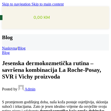
Skip to navigation
Skip to main content
0,00
KM
Blog
Naslovna
/
Blog
Blog
Jesenska dermokozmetička rutina –
savršena kombinacija La Roche-Posay,
SVR i Vichy proizvoda
Posted by
Admin
S promjenom godišnjeg doba, naša koža postaje osjetljivija, sklonija
suhoći i iritacijama. Zato je jesen idealno vrijeme da osvježite svoju
rutinu njege i odaberete
dermokozmetiku koja pruža dubinsku