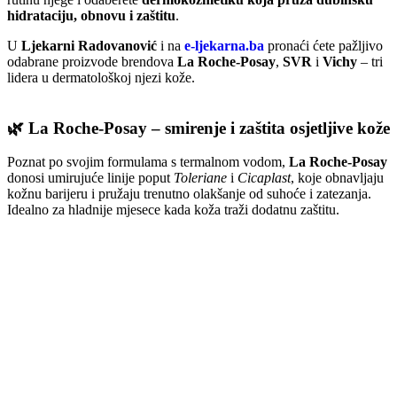
hidrataciju, obnovu i zaštitu
.
U
Ljekarni Radovanović
i na
e-ljekarna.ba
pronaći ćete pažljivo
odabrane proizvode brendova
La Roche-Posay
,
SVR
i
Vichy
– tri
lidera u dermatološkoj njezi kože.
🌿
La Roche-Posay – smirenje i zaštita osjetljive kože
Poznat po svojim formulama s termalnom vodom,
La Roche-Posay
donosi umirujuće linije poput
Toleriane
i
Cicaplast
, koje obnavljaju
kožnu barijeru i pružaju trenutno olakšanje od suhoće i zatezanja.
Idealno za hladnije mjesece kada koža traži dodatnu zaštitu.