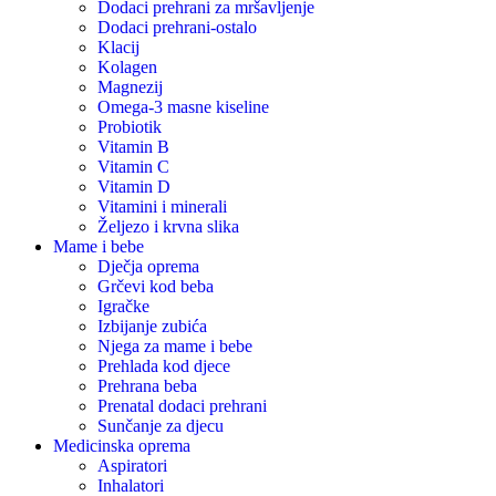
Dodaci prehrani za mršavljenje
Dodaci prehrani-ostalo
Klacij
Kolagen
Magnezij
Omega-3 masne kiseline
Probiotik
Vitamin B
Vitamin C
Vitamin D
Vitamini i minerali
Željezo i krvna slika
Mame i bebe
Dječja oprema
Grčevi kod beba
Igračke
Izbijanje zubića
Njega za mame i bebe
Prehlada kod djece
Prehrana beba
Prenatal dodaci prehrani
Sunčanje za djecu
Medicinska oprema
Aspiratori
Inhalatori