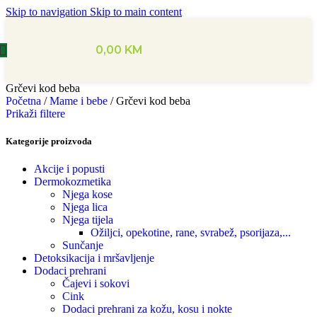
Skip to navigation
Skip to main content
0,00
KM
Grčevi kod beba
Početna
/
Mame i bebe
/
Grčevi kod beba
Prikaži filtere
Kategorije proizvoda
Akcije i popusti
Dermokozmetika
Njega kose
Njega lica
Njega tijela
Ožiljci, opekotine, rane, svrabež, psorijaza,...
Sunčanje
Detoksikacija i mršavljenje
Dodaci prehrani
Čajevi i sokovi
Cink
Dodaci prehrani za kožu, kosu i nokte