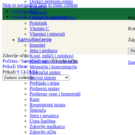
Dodaci prehrani-ostalo
Skip to navigation
Skip to main content
Kolagen
Uvjeti kupnje
Magnezij
Narudžba, dostava i plaćanje
Omega-3 masne kiseline
Pri
Probiotik
Vitamin C
Kor
Vitamini i minerali
Samoliječenje
Za
Imunitet
Jetra i probava
Pr
Zdravlje očiju
Kosti, mišići i zglobovi
Početna
/
Samoliječenje
/
Zdravlje očiju
Krvni sudovi i cirkulacija
Izg
Prikaži filtere
Memorija i koncentracija
Prikaži
9
12
18
24
Mokraćni sustav
Nervni sistem
Prehlada i gripa
Probavni sustav
Proširene vene i hemoroidi
Rane
Respiratorni sustav
Štitnjača
Stres i nesanica
Usna šupljina
Zdravlje muškarca
Zdravlje očiju