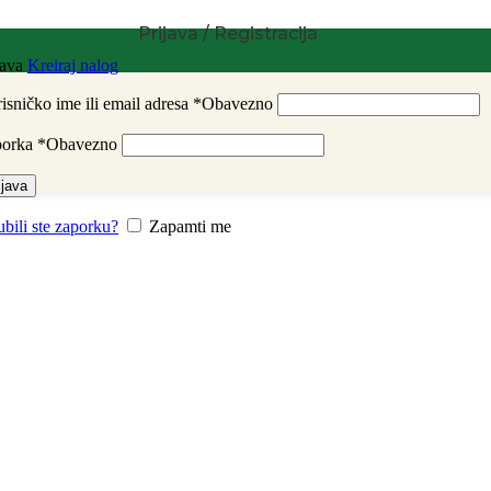
Prijava / Registracija
java
Kreiraj nalog
isničko ime ili email adresa
*
Obavezno
porka
*
Obavezno
ijava
ubili ste zaporku?
Zapamti me