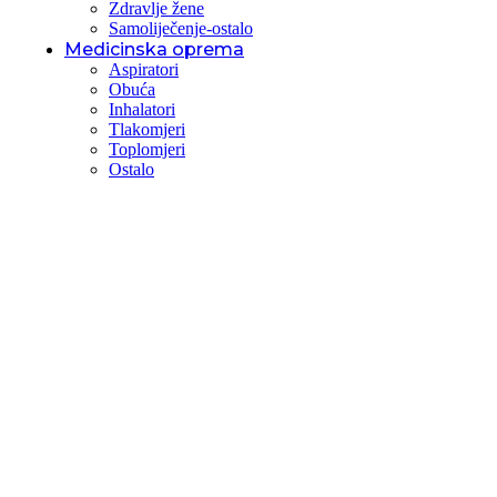
Zdravlje žene
Samoliječenje-ostalo
Medicinska oprema
Aspiratori
Obuća
Inhalatori
Tlakomjeri
Toplomjeri
Ostalo