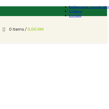
Reklamacije i povrat rob
O Nama
Kontakt
0
items
/
0,00
KM