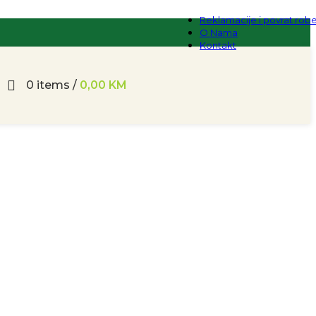
Reklamacije i povrat rob
O Nama
Kontakt
0
items
/
0,00
KM