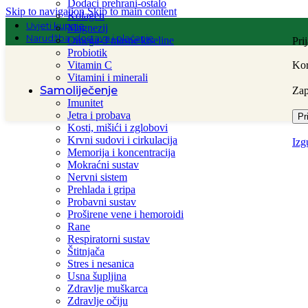
Dodaci prehrani-ostalo
Skip to navigation
Skip to main content
Kolagen
Uvjeti kupnje
Magnezij
Narudžba, dostava i plaćanje
Omega-3 masne kiseline
Pri
Probiotik
Vitamin C
Kor
Vitamini i minerali
Samoliječenje
Za
Imunitet
Jetra i probava
Pr
Kosti, mišići i zglobovi
Krvni sudovi i cirkulacija
Izg
Memorija i koncentracija
Mokraćni sustav
Nervni sistem
Prehlada i gripa
Probavni sustav
Proširene vene i hemoroidi
Rane
Respiratorni sustav
Štitnjača
Stres i nesanica
Usna šupljina
Zdravlje muškarca
Zdravlje očiju