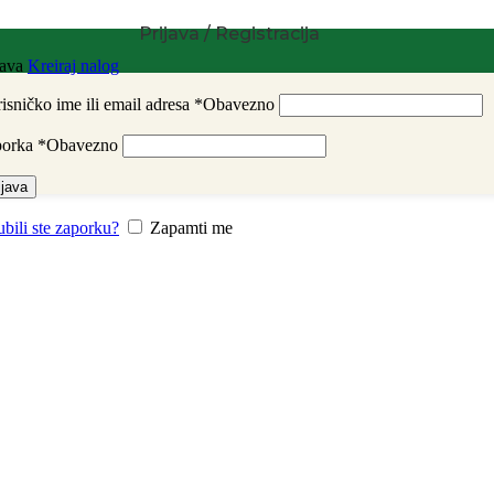
Prijava / Registracija
java
Kreiraj nalog
isničko ime ili email adresa
*
Obavezno
porka
*
Obavezno
ijava
ubili ste zaporku?
Zapamti me