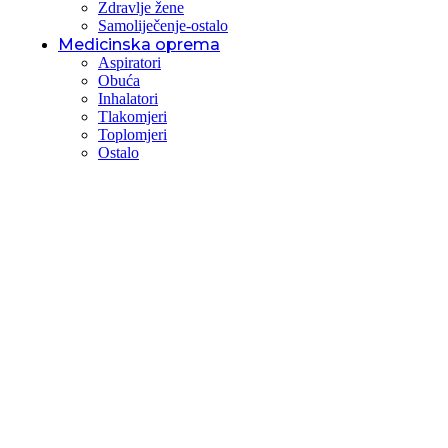
Zdravlje žene
Samoliječenje-ostalo
Medicinska oprema
Aspiratori
Obuća
Inhalatori
Tlakomjeri
Toplomjeri
Ostalo