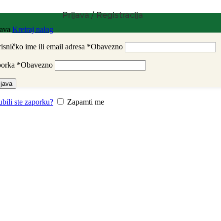
Prijava / Registracija
java
Kreiraj nalog
isničko ime ili email adresa
*
Obavezno
porka
*
Obavezno
ijava
ubili ste zaporku?
Zapamti me