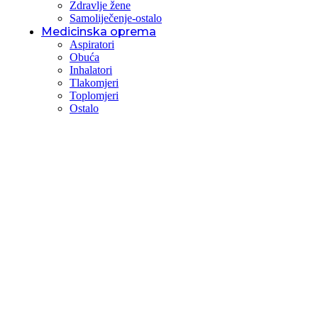
Zdravlje žene
Samoliječenje-ostalo
Medicinska oprema
Aspiratori
Obuća
Inhalatori
Tlakomjeri
Toplomjeri
Ostalo