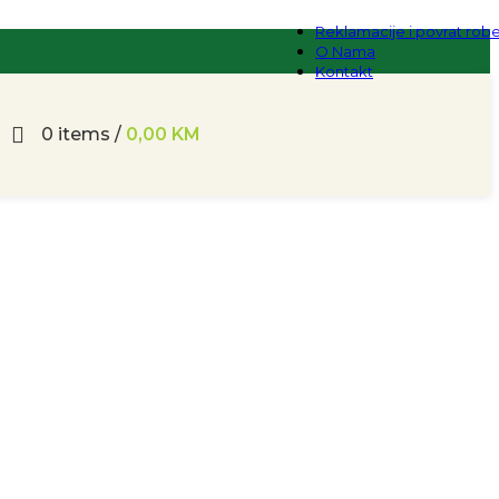
Reklamacije i povrat rob
O Nama
Kontakt
0
items
/
0,00
KM