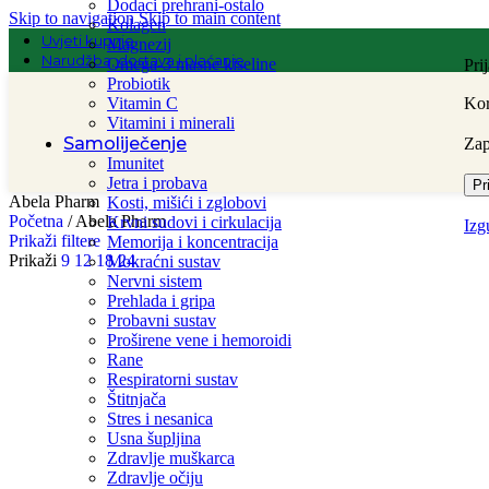
Dodaci prehrani-ostalo
Skip to navigation
Skip to main content
Kolagen
Uvjeti kupnje
Magnezij
Narudžba, dostava i plaćanje
Omega-3 masne kiseline
Pri
Probiotik
Vitamin C
Kor
Vitamini i minerali
Samoliječenje
Za
Imunitet
Jetra i probava
Pr
Abela Pharm
Kosti, mišići i zglobovi
Početna
/
Abela Pharm
Krvni sudovi i cirkulacija
Izg
Prikaži filtere
Memorija i koncentracija
Prikaži
9
12
18
24
Mokraćni sustav
Nervni sistem
Prehlada i gripa
Probavni sustav
Proširene vene i hemoroidi
Rane
Respiratorni sustav
Štitnjača
Stres i nesanica
Usna šupljina
Zdravlje muškarca
Zdravlje očiju