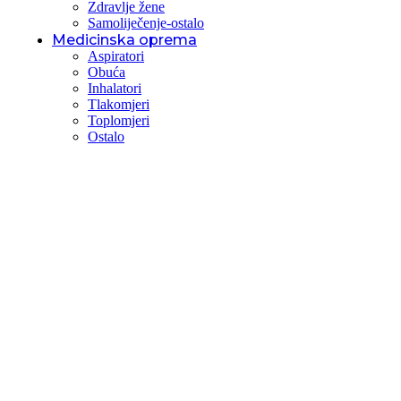
Zdravlje žene
Samoliječenje-ostalo
Medicinska oprema
Aspiratori
Obuća
Inhalatori
Tlakomjeri
Toplomjeri
Ostalo