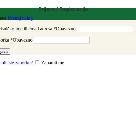
Prijava / Registracija
java
Kreiraj nalog
isničko ime ili email adresa
*
Obavezno
porka
*
Obavezno
ijava
ubili ste zaporku?
Zapamti me