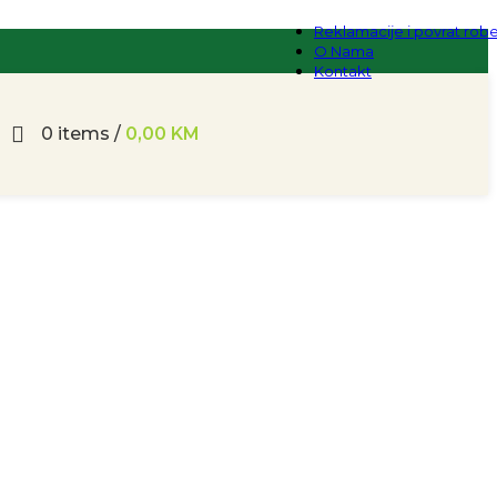
Reklamacije i povrat rob
O Nama
Kontakt
0
items
/
0,00
KM