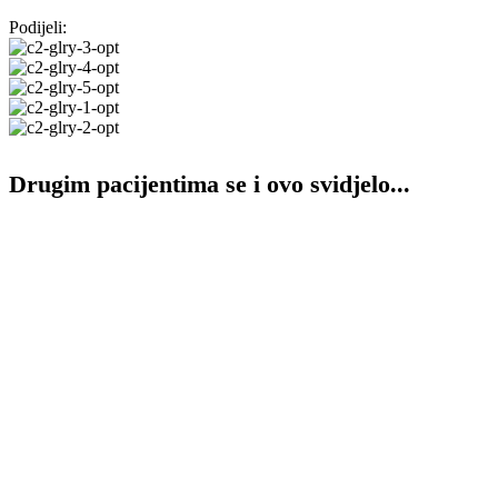
Podijeli:
Drugim pacijentima se i ovo svidjelo...
Dodaj proizvod na listu želja
48 Medicinska zaštitna krema za ruke 50 ml
Dermokozmetika
,
Njega tijela
3,00
KM
Dodaj u košaru
Brzi pregled
Dodaj proizvod na listu želja
48 Medicinska zaštitna krema za ruke 125ml