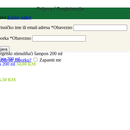
Prijava / Registracija
java
Kreiraj nalog
isničko ime ili email adresa
*
Obavezno
porka
*
Obavezno
ijava
rgetski stimulišući šampon 200 ml
ubili ste zaporku?
Zapamti me
ta 200 ml
34,80
KM
5,50
KM