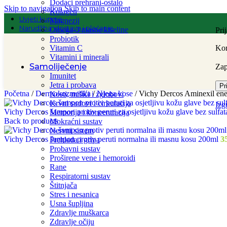
Dodaci prehrani-ostalo
Skip to navigation
Skip to main content
Kolagen
Uvjeti kupnje
Magnezij
Narudžba, dostava i plaćanje
Omega-3 masne kiseline
Pri
Probiotik
Vitamin C
Kor
Vitamini i minerali
Samoliječenje
Za
Imunitet
Jetra i probava
Pr
Početna
/
Dermokozmetika
/
Njega kose
/
Vichy Dercos Aminexil ene
Kosti, mišići i zglobovi
Krvni sudovi i cirkulacija
Izg
Vichy Dercos šampon protiv peruti za osjetljivu kožu glave bez sulfa
Memorija i koncentracija
Back to products
Mokraćni sustav
Nervni sistem
Vichy Dercos šampon protiv peruti normalna ili masnu kosu 200ml
3
Prehlada i gripa
Probavni sustav
Proširene vene i hemoroidi
Rane
Respiratorni sustav
Štitnjača
Stres i nesanica
Usna šupljina
Zdravlje muškarca
Zdravlje očiju