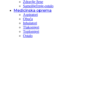
Zdravlje žene
Samoliječenje-ostalo
Medicinska oprema
Aspiratori
Obuća
Inhalatori
Tlakomjeri
Toplomjeri
Ostalo