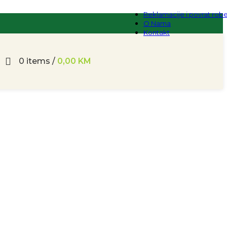
Reklamacije i povrat rob
O Nama
Kontakt
0
items
/
0,00
KM