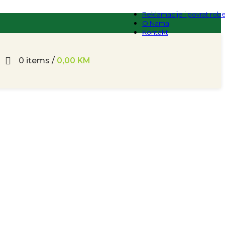
Reklamacije i povrat rob
O Nama
Kontakt
0
items
/
0,00
KM