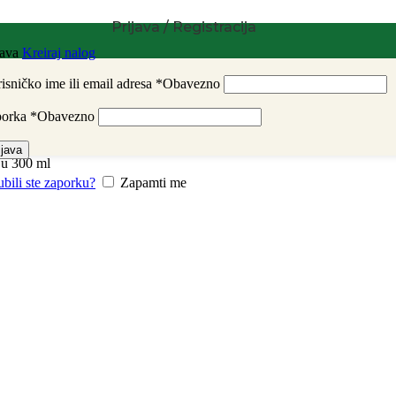
Prijava / Registracija
java
Kreiraj nalog
isničko ime ili email adresa
*
Obavezno
porka
*
Obavezno
ijava
ju 300 ml
ubili ste zaporku?
Zapamti me