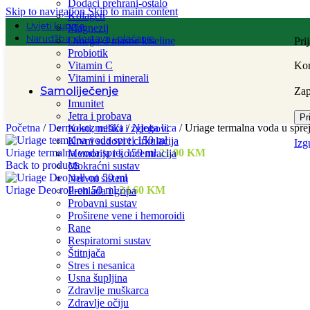
Dodaci prehrani-ostalo
Skip to navigation
Skip to main content
Kolagen
Uvjeti kupnje
Magnezij
Narudžba, dostava i plaćanje
Omega-3 masne kiseline
Pri
Probiotik
Vitamin C
Kor
Vitamini i minerali
Samoliječenje
Za
Imunitet
Jetra i probava
Pr
Početna
/
Dermokozmetika
/
Njega lica
/
Uriage termalna voda u spre
Kosti, mišići i zglobovi
Krvni sudovi i cirkulacija
Izg
Uriage termalna voda sprej 150 ml
21,00
KM
Memorija i koncentracija
Back to products
Mokraćni sustav
Nervni sistem
Uriage Deo roll-on 50 ml
24,60
KM
Prehlada i gripa
Probavni sustav
Proširene vene i hemoroidi
Rane
Respiratorni sustav
Štitnjača
Stres i nesanica
Usna šupljina
Zdravlje muškarca
Zdravlje očiju