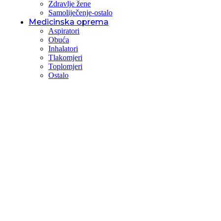
Zdravlje žene
Samoliječenje-ostalo
Medicinska oprema
Aspiratori
Obuća
Inhalatori
Tlakomjeri
Toplomjeri
Ostalo