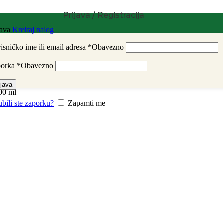
Prijava / Registracija
java
Kreiraj nalog
isničko ime ili email adresa
*
Obavezno
porka
*
Obavezno
ijava
00 ml
ubili ste zaporku?
Zapamti me