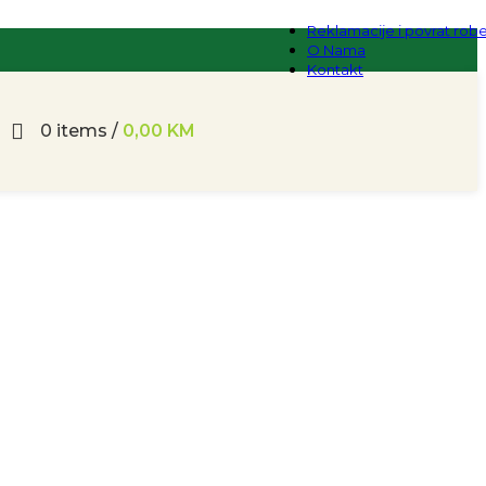
Reklamacije i povrat rob
O Nama
Kontakt
0
items
/
0,00
KM