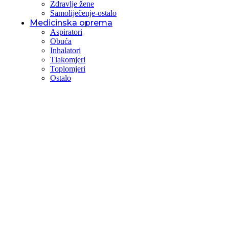
Zdravlje žene
Samoliječenje-ostalo
Medicinska oprema
Aspiratori
Obuća
Inhalatori
Tlakomjeri
Toplomjeri
Ostalo