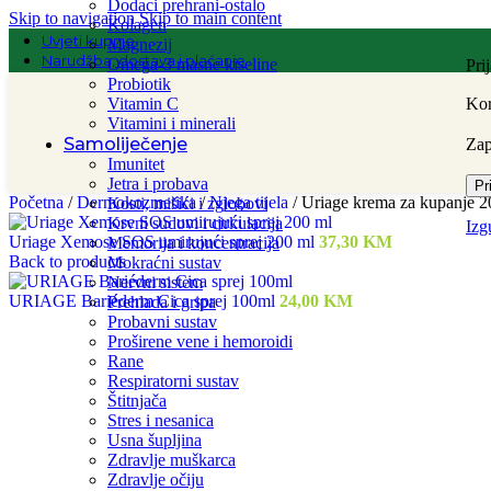
Dodaci prehrani-ostalo
Skip to navigation
Skip to main content
Kolagen
Uvjeti kupnje
Magnezij
Narudžba, dostava i plaćanje
Omega-3 masne kiseline
Pri
Probiotik
Vitamin C
Kor
Vitamini i minerali
Samoliječenje
Za
Imunitet
Jetra i probava
Pr
Početna
/
Dermokozmetika
/
Njega tijela
/
Uriage krema za kupanje 2
Kosti, mišići i zglobovi
Krvni sudovi i cirkulacija
Izg
Uriage Xemose SOS umirujući sprej 200 ml
37,30
KM
Memorija i koncentracija
Back to products
Mokraćni sustav
Nervni sistem
URIAGE Bariéderm Cica sprej 100ml
24,00
KM
Prehlada i gripa
Probavni sustav
Proširene vene i hemoroidi
Rane
Respiratorni sustav
Štitnjača
Stres i nesanica
Usna šupljina
Zdravlje muškarca
Zdravlje očiju