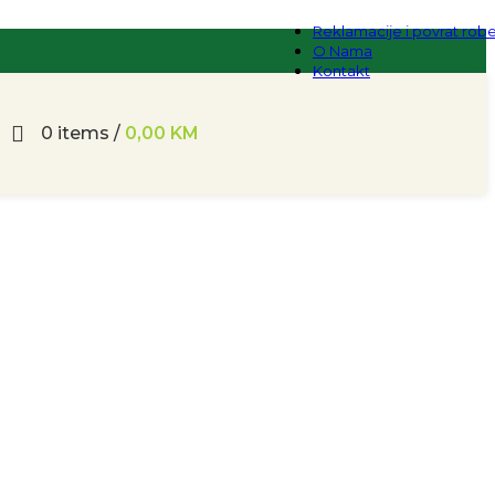
Reklamacije i povrat rob
O Nama
Kontakt
0
items
/
0,00
KM