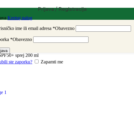
Prijava / Registracija
java
Kreiraj nalog
isničko ime ili email adresa
*
Obavezno
porka
*
Obavezno
ijava
SPF50+ sprej 200 ml
ubili ste zaporku?
Zapamti me