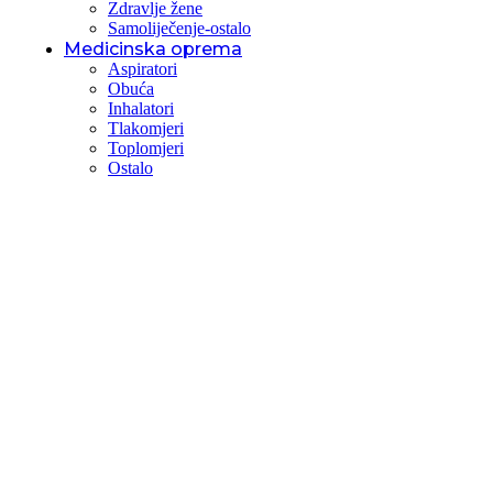
Zdravlje žene
Samoliječenje-ostalo
Medicinska oprema
Aspiratori
Obuća
Inhalatori
Tlakomjeri
Toplomjeri
Ostalo