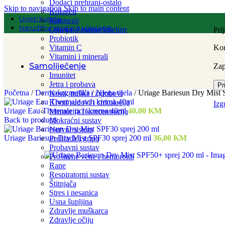
Dodaci prehrani-ostalo
Skip to navigation
Skip to main content
Kolagen
Uvjeti kupnje
Magnezij
Narudžba, dostava i plaćanje
Omega-3 masne kiseline
Pri
Probiotik
Vitamin C
Kor
Vitamini i minerali
Samoliječenje
Za
Imunitet
Jetra i probava
Pr
Početna
/
Dermokozmetika
/
Njega tijela
/
Uriage Bariesun Dry Mist 
Kosti, mišići i zglobovi
Krvni sudovi i cirkulacija
Izg
Uriage Eau Thermale rich krema 40ml
40,00
KM
Memorija i koncentracija
Back to products
Mokraćni sustav
Nervni sistem
Uriage Bariesun Dry Mist SPF30 sprej 200 ml
36,00
KM
Prehlada i gripa
Probavni sustav
Proširene vene i hemoroidi
Rane
Respiratorni sustav
Štitnjača
Stres i nesanica
Usna šupljina
Zdravlje muškarca
Zdravlje očiju