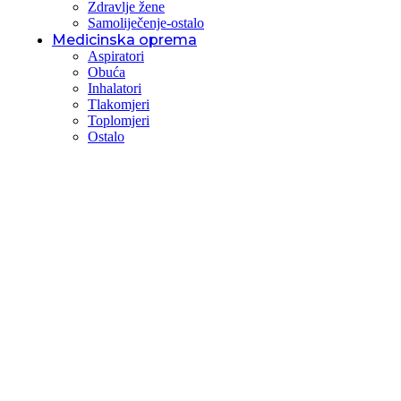
Zdravlje žene
Samoliječenje-ostalo
Medicinska oprema
Aspiratori
Obuća
Inhalatori
Tlakomjeri
Toplomjeri
Ostalo