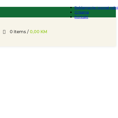
Reklamacije i povrat rob
O Nama
Kontakt
0
items
/
0,00
KM