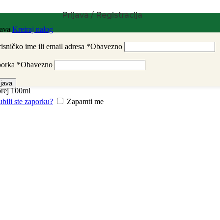
Prijava / Registracija
java
Kreiraj nalog
isničko ime ili email adresa
*
Obavezno
porka
*
Obavezno
ijava
rej 100ml
ubili ste zaporku?
Zapamti me