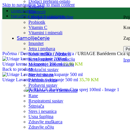
Dodaci prehrani-ostalo
Skip to navigation
Skip to main content
Kolagen
Uvjeti kupnje
Magnezij
Narudžba, dostava i plaćanje
Omega-3 masne kiseline
Pri
Probiotik
Vitamin C
Kor
Vitamini i minerali
Samoliječenje
Za
Imunitet
Jetra i probava
Pr
Početna
/
Dermokozmetika
/
Njega lica
/
URIAGE Bariéderm Cica sp
Kosti, mišići i zglobovi
Krvni sudovi i cirkulacija
Izg
Uriage krema za kupanje 200 ml
22,80
KM
Memorija i koncentracija
Back to products
Mokraćni sustav
Nervni sistem
Uriage Lavante krema za kupanje 500 ml
35,70
KM
Prehlada i gripa
Probavni sustav
Proširene vene i hemoroidi
Rane
Respiratorni sustav
Štitnjača
Stres i nesanica
Usna šupljina
Zdravlje muškarca
Zdravlje očiju