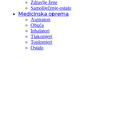
Zdravlje žene
Samoliječenje-ostalo
Medicinska oprema
Aspiratori
Obuća
Inhalatori
Tlakomjeri
Toplomjeri
Ostalo