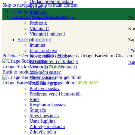
Dodaci prehrani-ostalo
Skip to navigation
Skip to main content
Kolagen
Uvjeti kupnje
Magnezij
Narudžba, dostava i plaćanje
Omega-3 masne kiseline
Pri
Probiotik
Vitamin C
Kor
Vitamini i minerali
Samoliječenje
Za
Imunitet
Jetra i probava
Pr
Početna
/
Dermokozmetika
/
Njega lica
/
Uriage Bariederm Cica seru
Kosti, mišići i zglobovi
Krvni sudovi i cirkulacija
Izg
Uriage Stick za usne
11,90
KM
Memorija i koncentracija
Back to products
Mokraćni sustav
Nervni sistem
Uriage Bariederm Cica krem-gel 40 ml
45,50
KM
Prehlada i gripa
Probavni sustav
Proširene vene i hemoroidi
Rane
Respiratorni sustav
Štitnjača
Stres i nesanica
Usna šupljina
Zdravlje muškarca
Zdravlje očiju