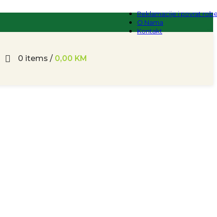
Reklamacije i povrat rob
O Nama
Kontakt
0
items
/
0,00
KM