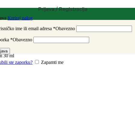
Prijava / Registracija
java
Kreiraj nalog
isničko ime ili email adresa
*
Obavezno
porka
*
Obavezno
ijava
m 30 ml
ubili ste zaporku?
Zapamti me