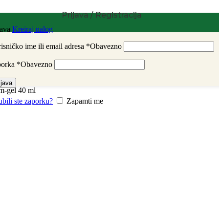
Prijava / Registracija
java
Kreiraj nalog
isničko ime ili email adresa
*
Obavezno
porka
*
Obavezno
ijava
m-gel 40 ml
ubili ste zaporku?
Zapamti me