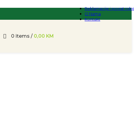
Reklamacije i povrat rob
O Nama
Kontakt
0
items
/
0,00
KM