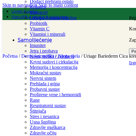
Dodaci prehrani-ostalo
Skip to navigation
Skip to main content
Kolagen
Uvjeti kupnje
Magnezij
Narudžba, dostava i plaćanje
Omega-3 masne kiseline
Pri
Probiotik
Vitamin C
Kor
Vitamini i minerali
Samoliječenje
Za
Imunitet
Jetra i probava
Pr
Početna
/
Dermokozmetika
/
Njega tijela
/
Uriage Bariederm Cica kre
Kosti, mišići i zglobovi
Krvni sudovi i cirkulacija
Izg
Memorija i koncentracija
Mokraćni sustav
Nervni sistem
Prehlada i gripa
Probavni sustav
Proširene vene i hemoroidi
Rane
Respiratorni sustav
Štitnjača
Stres i nesanica
Usna šupljina
Zdravlje muškarca
Zdravlje očiju