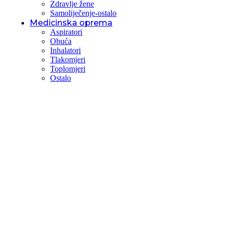
Zdravlje žene
Samoliječenje-ostalo
Medicinska oprema
Aspiratori
Obuća
Inhalatori
Tlakomjeri
Toplomjeri
Ostalo