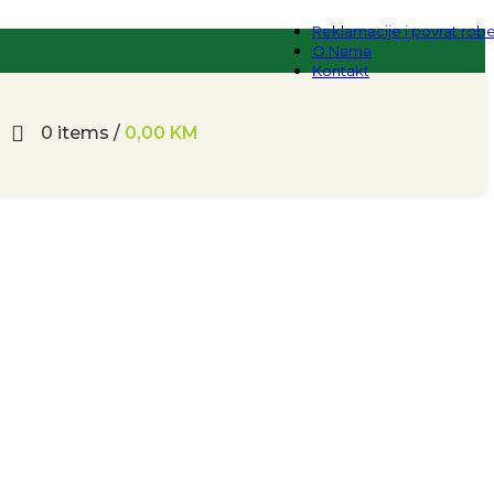
Reklamacije i povrat rob
O Nama
Kontakt
0
items
/
0,00
KM