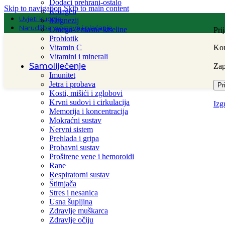
Dodaci prehrani-ostalo
Skip to navigation
Skip to main content
Kolagen
Uvjeti kupnje
Magnezij
Narudžba, dostava i plaćanje
Omega-3 masne kiseline
Pri
Probiotik
Vitamin C
Kor
Vitamini i minerali
Samoliječenje
Za
Imunitet
Jetra i probava
Pr
Početna
/
Dermokozmetika
/
Njega lica
/
Svr Sun Secure hidratantna
Kosti, mišići i zglobovi
Krvni sudovi i cirkulacija
Izg
Memorija i koncentracija
Mokraćni sustav
Nervni sistem
Prehlada i gripa
Probavni sustav
Proširene vene i hemoroidi
Rane
Respiratorni sustav
Štitnjača
Stres i nesanica
Usna šupljina
Zdravlje muškarca
Zdravlje očiju