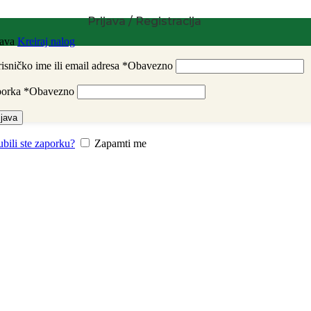
Prijava / Registracija
java
Kreiraj nalog
isničko ime ili email adresa
*
Obavezno
porka
*
Obavezno
ijava
 krema s baršunastim završetkom SPF50+ 50ml.
ubili ste zaporku?
Zapamti me