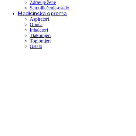
Zdravlje žene
Samoliječenje-ostalo
Medicinska oprema
Aspiratori
Obuća
Inhalatori
Tlakomjeri
Toplomjeri
Ostalo