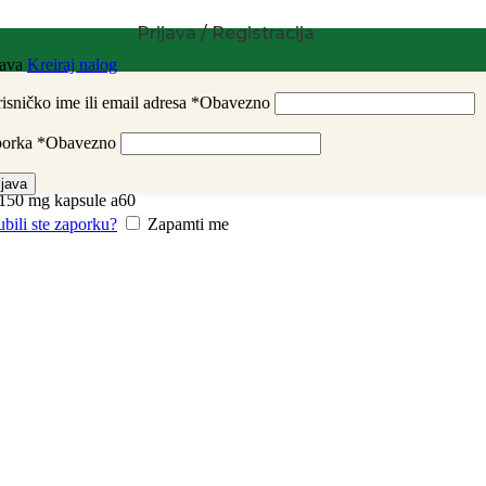
Prijava / Registracija
java
Kreiraj nalog
isničko ime ili email adresa
*
Obavezno
porka
*
Obavezno
ijava
150 mg kapsule a60
ubili ste zaporku?
Zapamti me