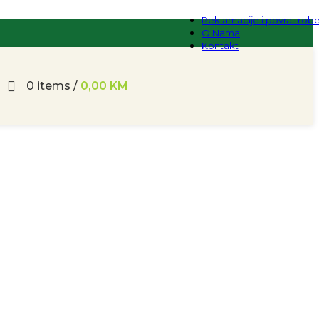
Reklamacije i povrat rob
O Nama
Kontakt
0
items
/
0,00
KM