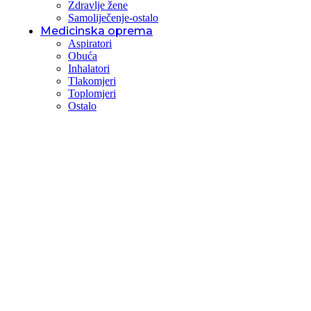
Zdravlje žene
Samoliječenje-ostalo
Medicinska oprema
Aspiratori
Obuća
Inhalatori
Tlakomjeri
Toplomjeri
Ostalo