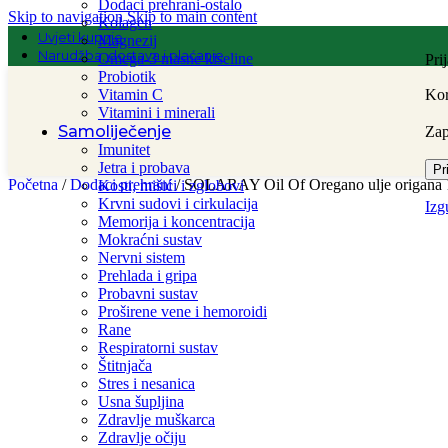
Dodaci prehrani-ostalo
Skip to navigation
Skip to main content
Kolagen
Uvjeti kupnje
Magnezij
Narudžba, dostava i plaćanje
Omega-3 masne kiseline
Pri
Probiotik
Vitamin C
Kor
Vitamini i minerali
Samoliječenje
Za
Imunitet
Jetra i probava
Pr
Početna
/
Dodaci prehrani
/
SOLARAY Oil Of Oregano ulje origana 
Kosti, mišići i zglobovi
Krvni sudovi i cirkulacija
Izg
Memorija i koncentracija
Mokraćni sustav
Nervni sistem
Prehlada i gripa
Probavni sustav
Proširene vene i hemoroidi
Rane
Respiratorni sustav
Štitnjača
Stres i nesanica
Usna šupljina
Zdravlje muškarca
Zdravlje očiju