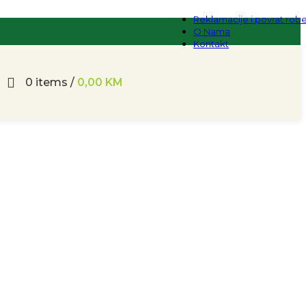
Reklamacije i povrat rob
O Nama
Kontakt
0
items
/
0,00
KM