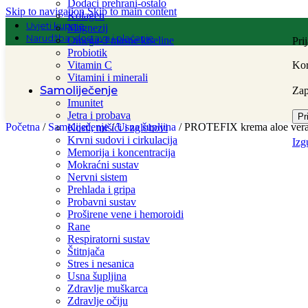
Dodaci prehrani-ostalo
Skip to navigation
Skip to main content
Kolagen
Uvjeti kupnje
Magnezij
Narudžba, dostava i plaćanje
Omega-3 masne kiseline
Pri
Probiotik
Vitamin C
Kor
Vitamini i minerali
Samoliječenje
Za
Imunitet
Jetra i probava
Pr
Početna
/
Samoliječenje
/
Usna šupljina
/
PROTEFIX krema aloe vera 
Kosti, mišići i zglobovi
Krvni sudovi i cirkulacija
Izg
Memorija i koncentracija
Mokraćni sustav
Nervni sistem
Prehlada i gripa
Probavni sustav
Proširene vene i hemoroidi
Rane
Respiratorni sustav
Štitnjača
Stres i nesanica
Usna šupljina
Zdravlje muškarca
Zdravlje očiju