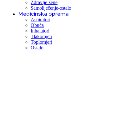
Zdravlje žene
Samoliječenje-ostalo
Medicinska oprema
Aspiratori
Obuća
Inhalatori
Tlakomjeri
Toplomjeri
Ostalo