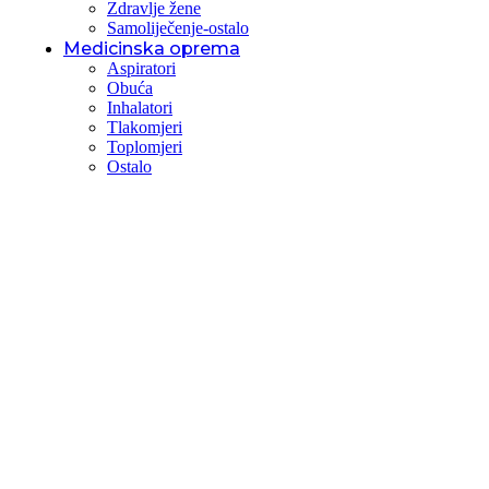
Zdravlje žene
Samoliječenje-ostalo
Medicinska oprema
Aspiratori
Obuća
Inhalatori
Tlakomjeri
Toplomjeri
Ostalo