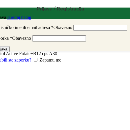
Prijava / Registracija
java
Kreiraj nalog
isničko ime ili email adresa
*
Obavezno
porka
*
Obavezno
ijava
tol Active Folate+B12 cps A30
ubili ste zaporku?
Zapamti me