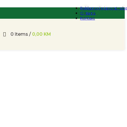
Reklamacije i povrat rob
O Nama
Kontakt
0
items
/
0,00
KM