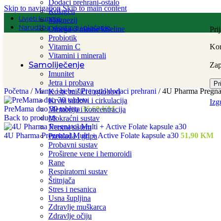
Dodaci prehrani-ostalo
Skip to navigation
Skip to main content
Kolagen
Uvjeti kupnje
Magnezij
Narudžba, dostava i plaćanje
Omega-3 masne kiseline
Pri
Probiotik
Vitamin C
Kor
Vitamini i minerali
Samoliječenje
Za
Imunitet
Jetra i probava
Pr
Početna
/
Mame i bebe
/
Prenatal dodaci prehrani
/
4U Pharma Pregna
Kosti, mišići i zglobovi
Krvni sudovi i cirkulacija
Izg
PreMama duo 30 tableta
36,60
KM
Memorija i koncentracija
Back to products
Mokraćni sustav
Nervni sistem
4U Pharma Pregnatol Multi + Active Folate kapsule a30
51,90
KM
Prehlada i gripa
Probavni sustav
Proširene vene i hemoroidi
Rane
Respiratorni sustav
Štitnjača
Stres i nesanica
Usna šupljina
Zdravlje muškarca
Zdravlje očiju