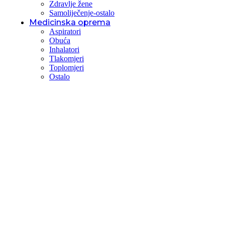
Zdravlje žene
Samoliječenje-ostalo
Medicinska oprema
Aspiratori
Obuća
Inhalatori
Tlakomjeri
Toplomjeri
Ostalo