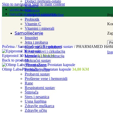
Dodaci prehrani-ostalo
Skip to navigation
Skip to main content
Kolagen
Uvjeti kupnje
Magnezij
Narudžba, dostava i plaćanje
Omega-3 masne kiseline
Pri
Probiotik
Vitamin C
Kor
Vitamini i minerali
Samoliječenje
Za
Imunitet
Jetra i probava
Pr
Početna
/
Samoliječenje
/
Respiratorni sustav
/
PHARMAMED Herbifit 
Kosti, mišići i zglobovi
Krvni sudovi i cirkulacija
Izg
Epiprostol 30 kapsula
12,90
KM
Memorija i koncentracija
Back to products
Mokraćni sustav
Nervni sistem
Olimp Labs PharmaZone Prostatan kapsule
34,80
KM
Prehlada i gripa
Probavni sustav
Proširene vene i hemoroidi
Rane
Respiratorni sustav
Štitnjača
Stres i nesanica
Usna šupljina
Zdravlje muškarca
Zdravlje očiju