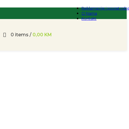
Reklamacije i povrat rob
O Nama
Kontakt
0
items
/
0,00
KM