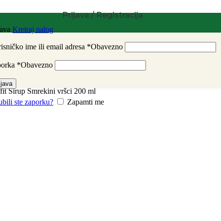
Prijava / Registracija
java
Kreiraj nalog
isničko ime ili email adresa
*
Obavezno
porka
*
Obavezno
ijava
Sirup Smrekini vršci 200 ml
ubili ste zaporku?
Zapamti me