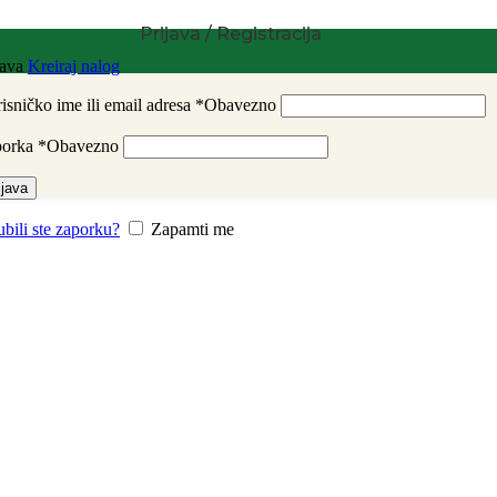
Prijava / Registracija
java
Kreiraj nalog
isničko ime ili email adresa
*
Obavezno
porka
*
Obavezno
ijava
ubili ste zaporku?
Zapamti me