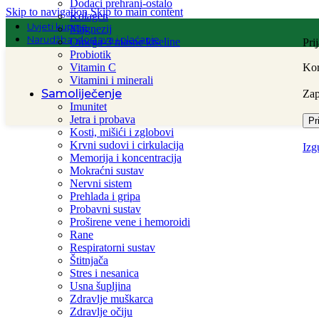
Dodaci prehrani-ostalo
Skip to navigation
Skip to main content
Kolagen
Uvjeti kupnje
Magnezij
Narudžba, dostava i plaćanje
Omega-3 masne kiseline
Pri
Probiotik
Vitamin C
Kor
Vitamini i minerali
Samoliječenje
Za
Imunitet
Jetra i probava
Pr
Kosti, mišići i zglobovi
Krvni sudovi i cirkulacija
Izg
Memorija i koncentracija
Mokraćni sustav
Nervni sistem
Prehlada i gripa
Probavni sustav
Proširene vene i hemoroidi
Rane
Respiratorni sustav
Štitnjača
Stres i nesanica
Usna šupljina
Zdravlje muškarca
Zdravlje očiju