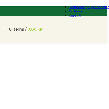
Reklamacije i povrat rob
O Nama
Kontakt
0
items
/
0,00
KM