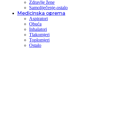
Zdravlje žene
Samoliječenje-ostalo
Medicinska oprema
Aspiratori
Obuća
Inhalatori
Tlakomjeri
Toplomjeri
Ostalo