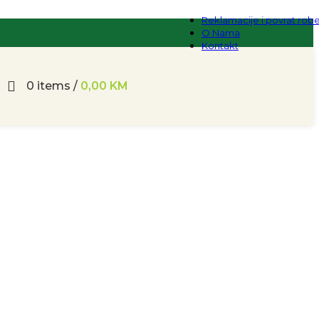
Reklamacije i povrat rob
O Nama
Kontakt
0
items
/
0,00
KM