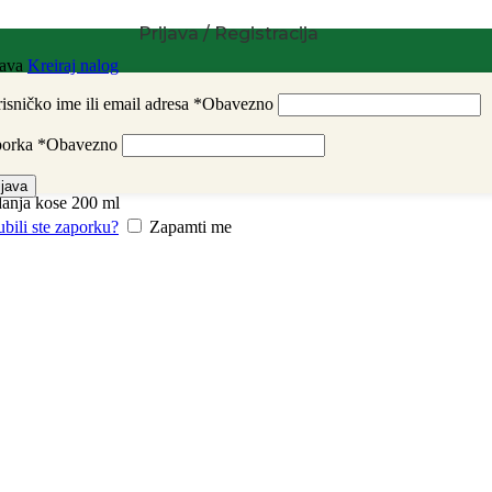
Prijava / Registracija
java
Kreiraj nalog
isničko ime ili email adresa
*
Obavezno
porka
*
Obavezno
ijava
danja kose 200 ml
ubili ste zaporku?
Zapamti me