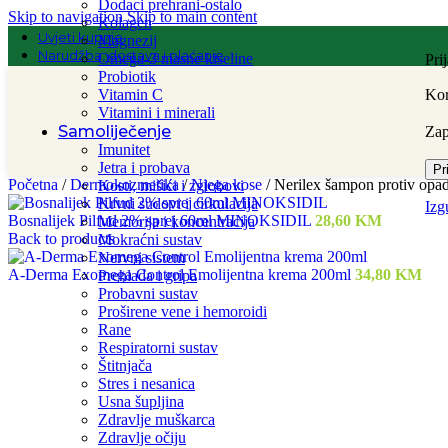
Dodaci prehrani-ostalo
Skip to navigation
Skip to main content
Kolagen
Uvjeti kupnje
Magnezij
Narudžba, dostava i plaćanje
Omega-3 masne kiseline
Pri
Probiotik
Vitamin C
Kor
Vitamini i minerali
Samoliječenje
Za
Imunitet
Jetra i probava
Pr
Početna
/
Dermokozmetika
/
Njega kose
/
Nerilex šampon protiv opa
Kosti, mišići i zglobovi
Krvni sudovi i cirkulacija
Izg
Bosnalijek Pilfud 2% sprej 60ml MINOKSIDIL
28,60
KM
Memorija i koncentracija
Back to products
Mokraćni sustav
Nervni sistem
A-Derma Exomega Control Emolijentna krema 200ml
34,80
KM
Prehlada i gripa
Probavni sustav
Proširene vene i hemoroidi
Rane
Respiratorni sustav
Štitnjača
Stres i nesanica
Usna šupljina
Zdravlje muškarca
Zdravlje očiju