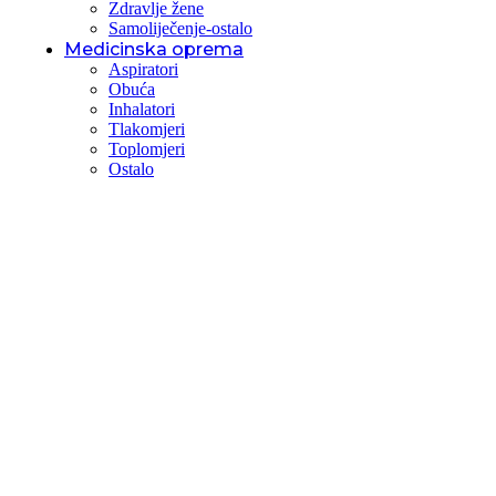
Zdravlje žene
Samoliječenje-ostalo
Medicinska oprema
Aspiratori
Obuća
Inhalatori
Tlakomjeri
Toplomjeri
Ostalo