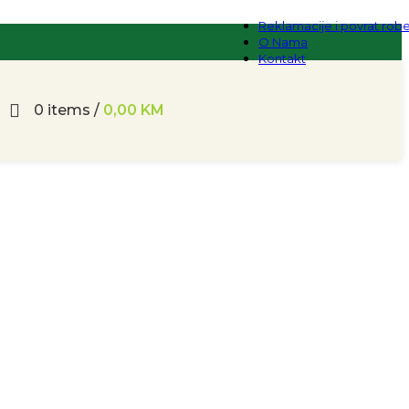
Reklamacije i povrat rob
O Nama
Kontakt
0
items
/
0,00
KM