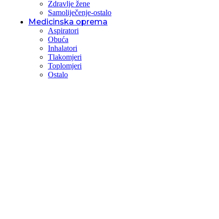
Zdravlje žene
Samoliječenje-ostalo
Medicinska oprema
Aspiratori
Obuća
Inhalatori
Tlakomjeri
Toplomjeri
Ostalo