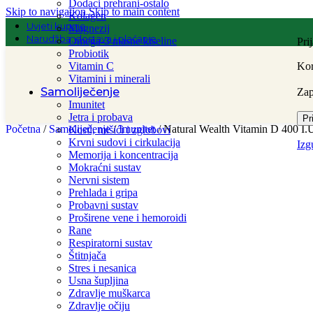
Dodaci prehrani-ostalo
Skip to navigation
Skip to main content
Kolagen
Uvjeti kupnje
Magnezij
Narudžba, dostava i plaćanje
Omega-3 masne kiseline
Pri
Probiotik
Vitamin C
Kor
Vitamini i minerali
Samoliječenje
Za
Imunitet
Jetra i probava
Pr
Početna
/
Samoliječenje
/
Imunitet
/
Natural Wealth Vitamin D 400 I.U
Kosti, mišići i zglobovi
Krvni sudovi i cirkulacija
Izg
Memorija i koncentracija
Mokraćni sustav
Nervni sistem
Prehlada i gripa
Probavni sustav
Proširene vene i hemoroidi
Rane
Respiratorni sustav
Štitnjača
Stres i nesanica
Usna šupljina
Zdravlje muškarca
Zdravlje očiju