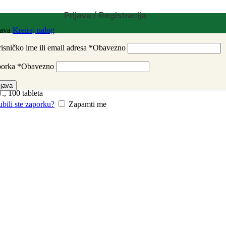
Prijava / Registracija
java
Kreiraj nalog
isničko ime ili email adresa
*
Obavezno
porka
*
Obavezno
ijava
., 100 tableta
ubili ste zaporku?
Zapamti me