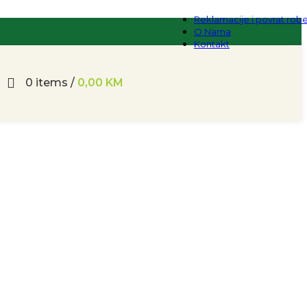
Reklamacije i povrat rob
O Nama
Kontakt
0
items
/
0,00
KM