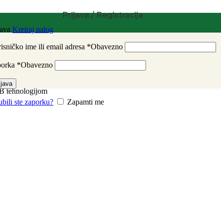
Prijava / Registracija
java
Kreiraj nalog
isničko ime ili email adresa
*
Obavezno
porka
*
Obavezno
ijava
HB tehnologijom
ubili ste zaporku?
Zapamti me