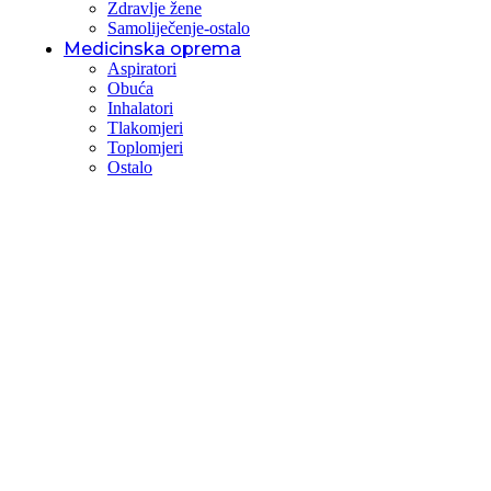
Zdravlje žene
Samoliječenje-ostalo
Medicinska oprema
Aspiratori
Obuća
Inhalatori
Tlakomjeri
Toplomjeri
Ostalo