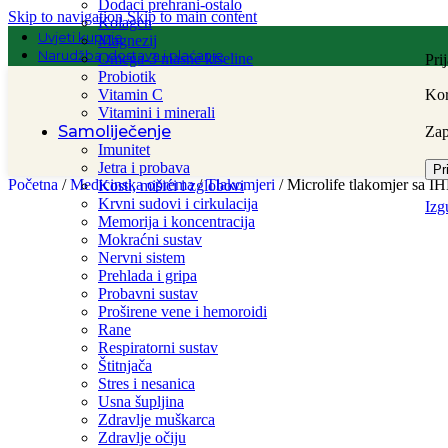
Dodaci prehrani-ostalo
Skip to navigation
Skip to main content
Kolagen
Uvjeti kupnje
Magnezij
Narudžba, dostava i plaćanje
Omega-3 masne kiseline
Pri
Probiotik
Vitamin C
Kor
Vitamini i minerali
Samoliječenje
Za
Imunitet
Jetra i probava
Pr
Početna
/
Medicinska oprema
/
Tlakomjeri
/
Microlife tlakomjer sa I
Kosti, mišići i zglobovi
Krvni sudovi i cirkulacija
Izg
Memorija i koncentracija
Mokraćni sustav
Nervni sistem
Prehlada i gripa
Probavni sustav
Proširene vene i hemoroidi
Rane
Respiratorni sustav
Štitnjača
Stres i nesanica
Usna šupljina
Zdravlje muškarca
Zdravlje očiju