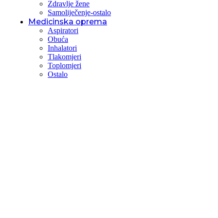
Zdravlje žene
Samoliječenje-ostalo
Medicinska oprema
Aspiratori
Obuća
Inhalatori
Tlakomjeri
Toplomjeri
Ostalo