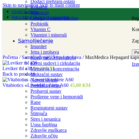
Dodaci prehrani-ostalo
Skip to navigation
Skip to main content
Kolagen
Uvjeti kupnje
Magnezij
Narudžba, dostava i plaćanje
Omega-3 masne kiseline
Pri
Probiotik
Vitamin C
Kor
Vitamini i minerali
Samoliječenje
Za
Imunitet
Jetra i probava
Pr
Početna
/
Samoliječenje
/
Jetra i probava
/
MaxMedica Hepagard kaps
Kosti, mišići i zglobovi
Krvni sudovi i cirkulacija
Izg
Leviker tbl a30
30,20
KM
Memorija i koncentracija
Back to products
Mokraćni sustav
Nervni sistem
Vitabiotics - Liverel® tablete A60
45,00
KM
Prehlada i gripa
Probavni sustav
Proširene vene i hemoroidi
Rane
Respiratorni sustav
Štitnjača
Stres i nesanica
Usna šupljina
Zdravlje muškarca
Zdravlje očiju