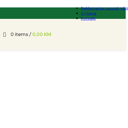
Reklamacije i povrat rob
O Nama
Kontakt
0
items
/
0,00
KM