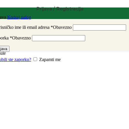
Prijava / Registracija
java
Kreiraj nalog
isničko ime ili email adresa
*
Obavezno
porka
*
Obavezno
ijava
ule
ubili ste zaporku?
Zapamti me