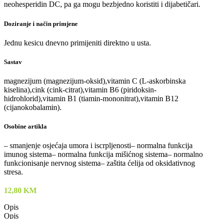
neohesperidin DC, pa ga mogu bezbjedno koristiti i dijabetičari.
Doziranje i način primjene
Jednu kesicu dnevno primijeniti direktno u usta.
Sastav
magnezijum (magnezijum-oksid),vitamin C (L-askorbinska
kiselina),cink (cink-citrat),vitamin B6 (piridoksin-
hidrohlorid),vitamin B1 (tiamin-mononitrat),vitamin B12
(cijanokobalamin).
Osobine artikla
– smanjenje osjećaja umora i iscrpljenosti– normalna funkcija
imunog sistema– normalna funkcija mišićnog sistema– normalno
funkcionisanje nervnog sistema– zaštita ćelija od oksidativnog
stresa.
12,80
KM
Opis
Opis