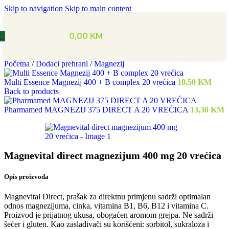
Skip to navigation
Skip to main content
0,00
KM
Početna
/
Dodaci prehrani
/
Magnezij
Multi Essence Magnezij 400 + B complex 20 vrećica
10,50
KM
Back to products
Pharmamed MAGNEZIJ 375 DIRECT A 20 VREĆICA
13,30
KM
Magnevital direct magnezijum 400 mg 20 vrećica
Opis proizvoda
Magnevital Direct, prašak za direktnu primjenu sadrži optimalan
odnos magnezijuma, cinka, vitamina B1, B6, B12 i vitamina C.
Proizvod je prijatnog ukusa, obogaćen aromom grejpa. Ne sadrži
šećer i gluten. Kao zaslađivači su korišćeni: sorbitol, sukraloza i