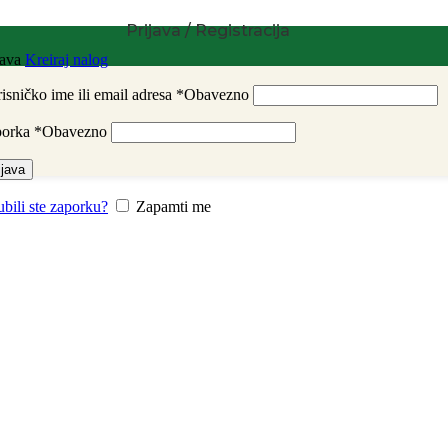
Prijava / Registracija
java
Kreiraj nalog
isničko ime ili email adresa
*
Obavezno
porka
*
Obavezno
ijava
ubili ste zaporku?
Zapamti me