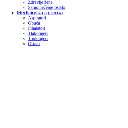
Zdravlje žene
Samoliječenje-ostalo
Medicinska oprema
Aspiratori
Obuća
Inhalatori
Tlakomjeri
Toplomjeri
Ostalo