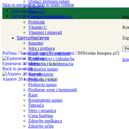
Dodaci prehrani-ostalo
Skip to navigation
Skip to main content
Kolagen
Uvjeti kupnje
Magnezij
Narudžba, dostava i plaćanje
Omega-3 masne kiseline
Pri
Probiotik
Vitamin C
Kor
Vitamini i minerali
Samoliječenje
Za
Imunitet
Jetra i probava
Pr
Početna
/
Samoliječenje
/
Nervni sistem
/
INNventa Innopea a15
Kosti, mišići i zglobovi
Krvni sudovi i cirkulacija
Izg
Epineuron 30 tableta
54,50
KM
Memorija i koncentracija
Back to products
Mokraćni sustav
Nervni sistem
Alanerv 20 kapsula
46,30
KM
Prehlada i gripa
Probavni sustav
Proširene vene i hemoroidi
Rane
Respiratorni sustav
Štitnjača
Stres i nesanica
Usna šupljina
Zdravlje muškarca
Zdravlje očiju