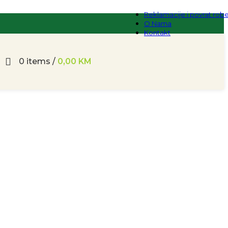
Reklamacije i povrat rob
O Nama
Kontakt
0
items
/
0,00
KM