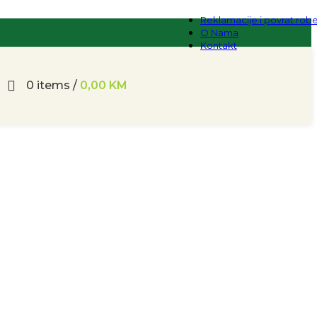
Reklamacije i povrat rob
O Nama
Kontakt
0
items
/
0,00
KM