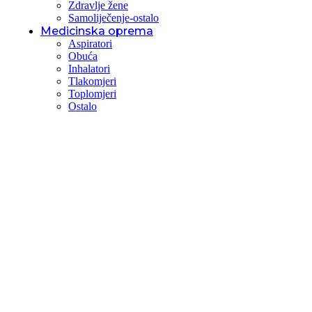
Zdravlje žene
Samoliječenje-ostalo
Medicinska oprema
Aspiratori
Obuća
Inhalatori
Tlakomjeri
Toplomjeri
Ostalo