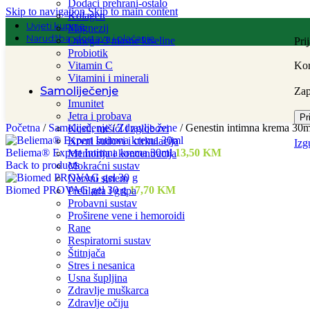
Dodaci prehrani-ostalo
Skip to navigation
Skip to main content
Kolagen
Uvjeti kupnje
Magnezij
Narudžba, dostava i plaćanje
Omega-3 masne kiseline
Pri
Probiotik
Vitamin C
Kor
Vitamini i minerali
Samoliječenje
Za
Imunitet
Jetra i probava
Pr
Početna
/
Samoliječenje
/
Zdravlje žene
/
Genestin intimna krema 30m
Kosti, mišići i zglobovi
Krvni sudovi i cirkulacija
Izg
Beliema® Expert Intimna krema 30ml
13,50
KM
Memorija i koncentracija
Back to products
Mokraćni sustav
Nervni sistem
Biomed PROVAG gel 30 g
17,70
KM
Prehlada i gripa
Probavni sustav
Proširene vene i hemoroidi
Rane
Respiratorni sustav
Štitnjača
Stres i nesanica
Usna šupljina
Zdravlje muškarca
Zdravlje očiju