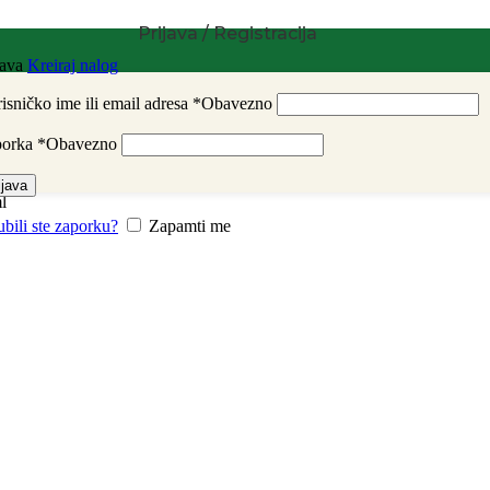
Prijava / Registracija
java
Kreiraj nalog
isničko ime ili email adresa
*
Obavezno
porka
*
Obavezno
ijava
l
ubili ste zaporku?
Zapamti me