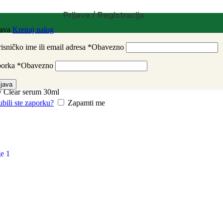
Prijava / Registracija
java
Kreiraj nalog
isničko ime ili email adresa
*
Obavezno
porka
*
Obavezno
ijava
y Clear serum 30ml
ubili ste zaporku?
Zapamti me