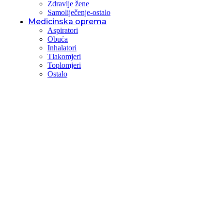
Zdravlje žene
Samoliječenje-ostalo
Medicinska oprema
Aspiratori
Obuća
Inhalatori
Tlakomjeri
Toplomjeri
Ostalo