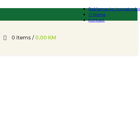
Reklamacije i povrat rob
O Nama
Kontakt
0
items
/
0,00
KM