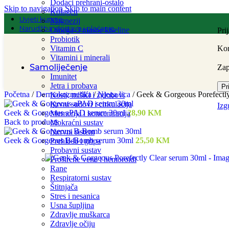
Dodaci prehrani-ostalo
Skip to navigation
Skip to main content
Kolagen
Uvjeti kupnje
Magnezij
Narudžba, dostava i plaćanje
Omega-3 masne kiseline
Pri
Probiotik
Vitamin C
Kor
Vitamini i minerali
Samoliječenje
Za
Imunitet
Jetra i probava
Pr
Početna
/
Dermokozmetika
/
Njega lica
/
Geek & Gorgeous Porefectl
Kosti, mišići i zglobovi
Krvni sudovi i cirkulacija
Izg
Geek & Gorgeous aPAD serum 30ml
28,90
KM
Memorija i koncentracija
Back to products
Mokraćni sustav
Nervni sistem
Geek & Gorgeous B-Bomb serum 30ml
25,50
KM
Prehlada i gripa
Probavni sustav
Proširene vene i hemoroidi
Rane
Respiratorni sustav
Štitnjača
Stres i nesanica
Usna šupljina
Zdravlje muškarca
Zdravlje očiju