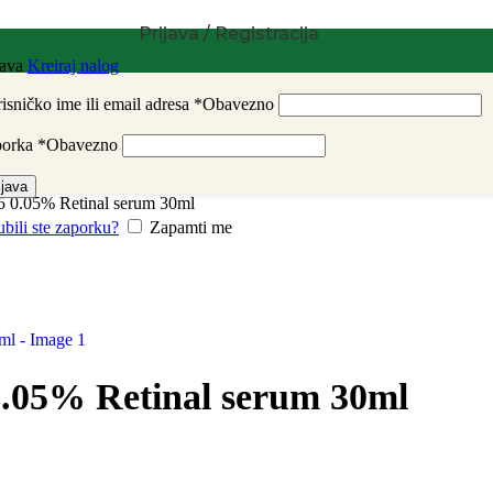
Prijava / Registracija
java
Kreiraj nalog
isničko ime ili email adresa
*
Obavezno
porka
*
Obavezno
ijava
 0.05% Retinal serum 30ml
ubili ste zaporku?
Zapamti me
.05% Retinal serum 30ml