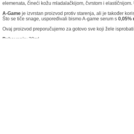
elemenata, čineći kožu mladalačkijom, čvrstom i elastičnijom.
A-Game
je izvrstan proizvod protiv starenja, ali je također kor
Što se tiče snage, uspoređivali bismo A-game serum s
0,05% r
Ovaj proizvod preporučujemo za gotovo
sve koji žele isprobati
Pakovanje
: 30ml
Pirmjena
: Navečer nanesite proizvod veličine graška na lice. 
osjetljiva, počnite koristiti A-Game svaki drugi dan, a ako vaš
pazite da ga ne utrljate u oči.
Ne koristite ako ste trudni ili dojite.
Dodatne informacije
Dodatne informacije
Zatvori
Količina
30 ml.
Dostava
Dostava
Zatvori