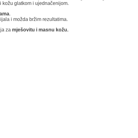
ći kožu glatkom i ujednačenijom.
ama
.
ijala i možda bržim rezultatima.
ija za
mješovitu i masnu kožu.
tite kremu sa SPF-om od 15 ili više ujutro. Ako je vaša koža
je sedmice. Možete i pokušati koristiti A-Game oko očiju, ali