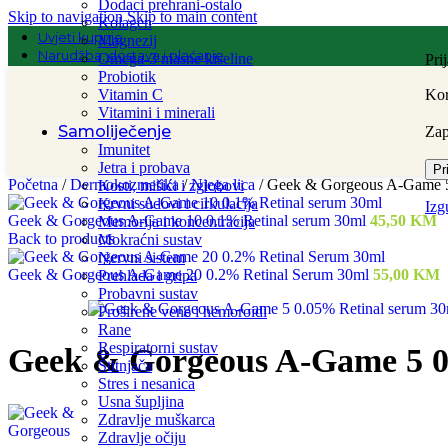
Dodaci prehrani-ostalo
Skip to navigation
Skip to main content
Kolagen
Uvjeti kupnje
Magnezij
Narudžba, dostava i plaćanje
Omega-3 masne kiseline
Pri
Probiotik
Vitamin C
Kor
Vitamini i minerali
Samoliječenje
Za
Imunitet
Jetra i probava
Pr
Početna
/
Dermokozmetika
/
Njega lica
/
Geek & Gorgeous A-Game 5
Kosti, mišići i zglobovi
Krvni sudovi i cirkulacija
Izg
Geek & Gorgeous A-Game 10 0.1% Retinal serum 30ml
45,50
KM
Memorija i koncentracija
Back to products
Mokraćni sustav
Nervni sistem
Geek & Gorgeous A-Game 20 0.2% Retinal Serum 30ml
55,00
KM
Prehlada i gripa
Probavni sustav
Proširene vene i hemoroidi
Rane
Respiratorni sustav
Geek & Gorgeous A-Game 5 0
Štitnjača
Stres i nesanica
Usna šupljina
Zdravlje muškarca
Zdravlje očiju