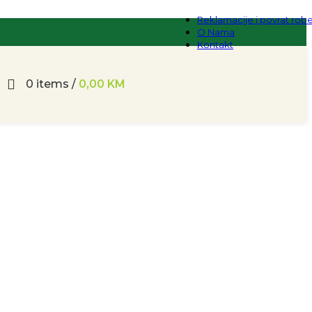
Reklamacije i povrat rob
O Nama
Kontakt
0
items
/
0,00
KM