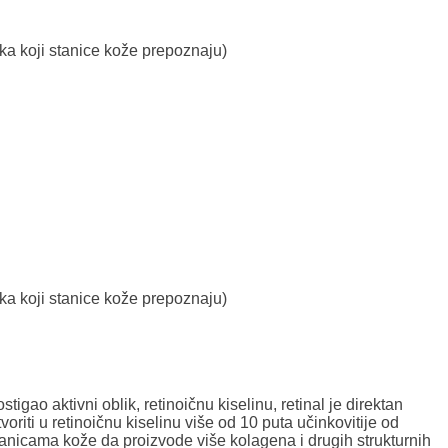
ika koji stanice kože prepoznaju)
ika koji stanice kože prepoznaju)
igao aktivni oblik, retinoičnu kiselinu, retinal je direktan
riti u retinoičnu kiselinu više od 10 puta učinkovitije od
 stanicama kože da proizvode više kolagena i drugih strukturnih