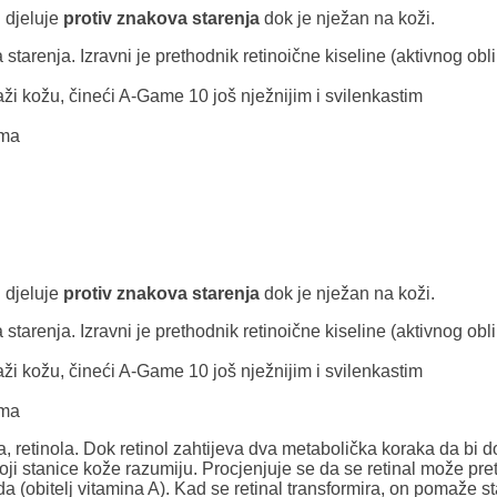
i djeluje
protiv znakova starenja
dok je nježan na koži.
tarenja. Izravni je prethodnik retinoične kiseline (aktivnog obl
laži kožu, čineći A-Game 10 još nježnijim i svilenkastim
ama
i djeluje
protiv znakova starenja
dok je nježan na koži.
tarenja. Izravni je prethodnik retinoične kiseline (aktivnog obl
laži kožu, čineći A-Game 10 još nježnijim i svilenkastim
ama
, retinola. Dok retinol zahtijeva dva metabolička koraka da bi dost
i stanice kože razumiju. Procjenjuje se da se retinal može pretvo
oida (obitelj vitamina A). Kad se retinal transformira, on pomaže