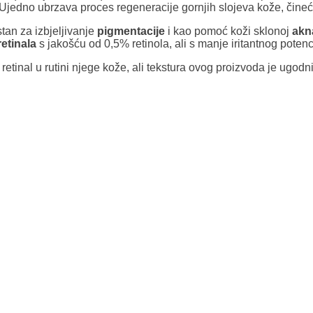
 Ujedno ubrzava proces regeneracije gornjih slojeva kože, čine
istan za izbjeljivanje
pigmentacije
i kao pomoć koži sklonoj
akn
etinala
s jakošću od 0,5% retinola, ali s manje iritantnog potenc
 retinal u rutini njege kože, ali tekstura ovog proizvoda je ugodn
Preko nje možete nanijeti noćnu hidratantnu kremu. Uvijek koris
a koža to dobro podnosi, povećajte upotrebu svake večeri kroz dvi