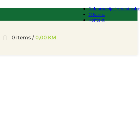
Reklamacije i povrat rob
O Nama
Kontakt
0
items
/
0,00
KM