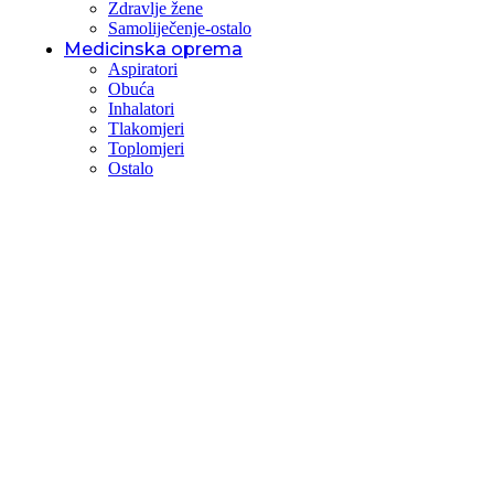
Zdravlje žene
Samoliječenje-ostalo
Medicinska oprema
Aspiratori
Obuća
Inhalatori
Tlakomjeri
Toplomjeri
Ostalo