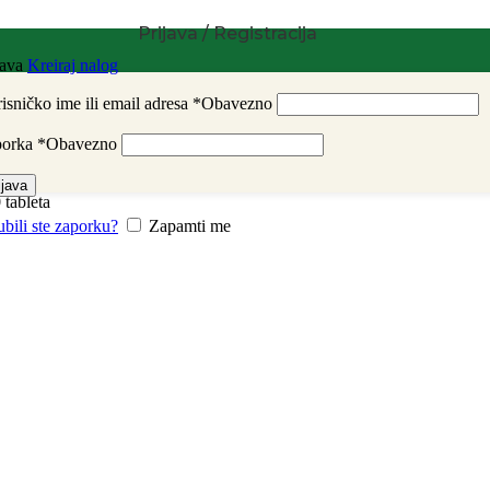
Prijava / Registracija
java
Kreiraj nalog
isničko ime ili email adresa
*
Obavezno
porka
*
Obavezno
ijava
tableta
ubili ste zaporku?
Zapamti me