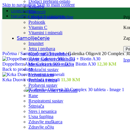
Dodaci prehrani-ostalo
Skip to navigation
Skip to main content
Kolagen
Uvjeti kupnje
Magnezij
Narudžba, dostava i plaćanje
Omega-3 masne kiseline
Pri
Probiotik
Vitamin C
Kor
Vitamini i minerali
Samoliječenje
Za
Imunitet
Jetra i probava
Pr
Početna
/
Samoliječenje
/
Imunitet
/
Galenika Oligovit 20 Complex 30 
Kosti, mišići i zglobovi
Krvni sudovi i cirkulacija
Izg
Doppelherz Aktiv Calcium 900 + D3 + Biotin A30
12,30
KM
Memorija i koncentracija
Back to products
Mokraćni sustav
Nervni sistem
Krka Duovit vitamini i minerali
11,30
KM
Prehlada i gripa
Probavni sustav
Proširene vene i hemoroidi
Rane
Respiratorni sustav
Štitnjača
Stres i nesanica
Usna šupljina
Zdravlje muškarca
Zdravlje očiju