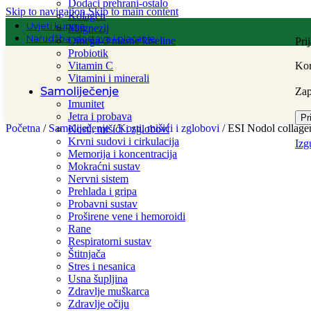
Dodaci prehrani-ostalo
Skip to navigation
Skip to main content
Kolagen
Uvjeti kupnje
Magnezij
Narudžba, dostava i plaćanje
Omega-3 masne kiseline
Pri
Probiotik
Vitamin C
Kor
Vitamini i minerali
Samoliječenje
Za
Imunitet
Jetra i probava
Pr
Početna
/
Samoliječenje
/
Kosti, mišići i zglobovi
/
ESI Nodol collagen
Kosti, mišići i zglobovi
Krvni sudovi i cirkulacija
Izg
Memorija i koncentracija
Mokraćni sustav
Nervni sistem
Prehlada i gripa
Probavni sustav
Proširene vene i hemoroidi
Rane
Respiratorni sustav
Štitnjača
Stres i nesanica
Usna šupljina
Zdravlje muškarca
Zdravlje očiju