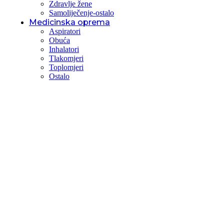
Zdravlje žene
Samoliječenje-ostalo
Medicinska oprema
Aspiratori
Obuća
Inhalatori
Tlakomjeri
Toplomjeri
Ostalo