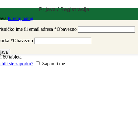
Prijava / Registracija
java
Kreiraj nalog
isničko ime ili email adresa
*
Obavezno
porka
*
Obavezno
ijava
 60 tableta
ubili ste zaporku?
Zapamti me