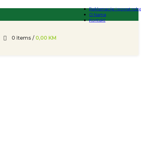
Reklamacije i povrat rob
O Nama
Kontakt
0
items
/
0,00
KM