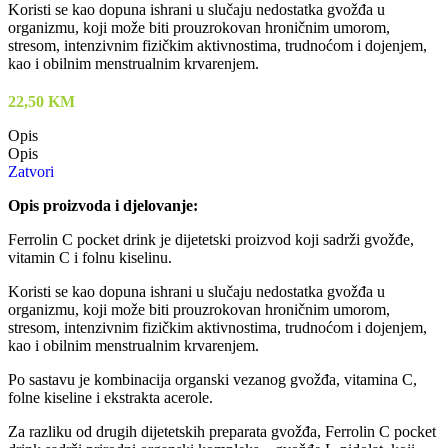
Koristi se kao dopuna ishrani u slučaju nedostatka gvožđa u
organizmu, koji može biti prouzrokovan hroničnim umorom,
stresom, intenzivnim fizičkim aktivnostima, trudnoćom i dojenjem,
kao i obilnim menstrualnim krvarenjem.
22,50
KM
Opis
Opis
Zatvori
Opis proizvoda i djelovanje:
Ferrolin C pocket drink je dijetetski proizvod koji sadrži gvožđe,
vitamin C i folnu kiselinu.
Koristi se kao dopuna ishrani u slučaju nedostatka gvožđa u
organizmu, koji može biti prouzrokovan hroničnim umorom,
stresom, intenzivnim fizičkim aktivnostima, trudnoćom i dojenjem,
kao i obilnim menstrualnim krvarenjem.
Po sastavu je kombinacija organski vezanog gvožđa, vitamina C,
folne kiseline i ekstrakta acerole.
Za razliku od drugih dijetetskih preparata gvožđa, Ferrolin C pocket