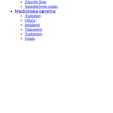
Zdravlje žene
Samoliječenje-ostalo
Medicinska oprema
Aspiratori
Obuća
Inhalatori
Tlakomjeri
Toplomjeri
Ostalo