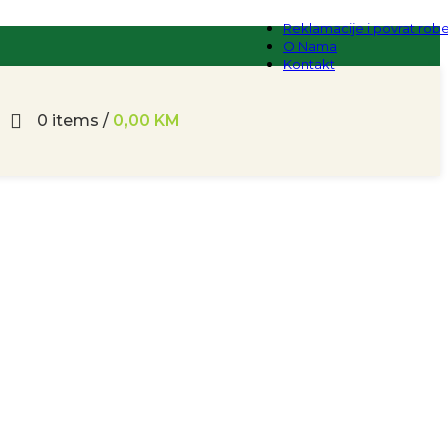
Reklamacije i povrat rob
O Nama
Kontakt
0
items
/
0,00
KM