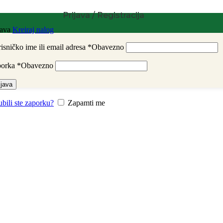
Prijava / Registracija
java
Kreiraj nalog
isničko ime ili email adresa
*
Obavezno
porka
*
Obavezno
ijava
ubili ste zaporku?
Zapamti me