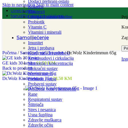
Dodaci prehrani-ostalo
Skip to navigation
Skip to main content
Kolagen
Uvjeti kupnje
Magnezij
Narudžba, dostava i plaćanje
Omega-3 masne kiseline
Pri
Probiotik
Vitamin C
Kor
Vitamini i minerali
Samoliječenje
Za
Imunitet
Jetra i probava
Pr
Početna
/
Samoliječenje
/
Imunitet
/
Dr.Wolz Kinderimmun 65g
Kosti, mišići i zglobovi
Krvni sudovi i cirkulacija
Izg
GE kids 30 kesica
61,50
KM
Memorija i koncentracija
Back to products
Mokraćni sustav
Nervni sistem
Dr.Wolz Kinderimmun 35g
28,50
KM
Prehlada i gripa
Probavni sustav
Proširene vene i hemoroidi
Rane
Respiratorni sustav
Štitnjača
Stres i nesanica
Usna šupljina
Zdravlje muškarca
Zdravlje očiju