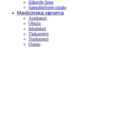
Zdravlje žene
Samoliječenje-ostalo
Medicinska oprema
Aspiratori
Obuća
Inhalatori
Tlakomjeri
Toplomjeri
Ostalo