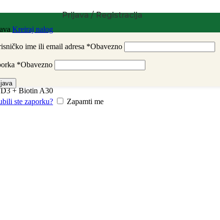
Prijava / Registracija
java
Kreiraj nalog
isničko ime ili email adresa
*
Obavezno
porka
*
Obavezno
ijava
 D3 + Biotin A30
ubili ste zaporku?
Zapamti me