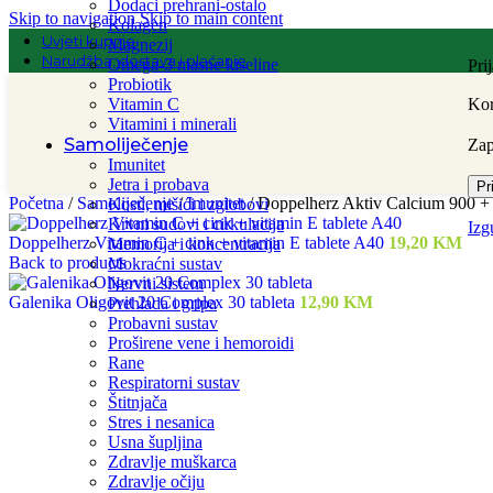
Dodaci prehrani-ostalo
Skip to navigation
Skip to main content
Kolagen
Uvjeti kupnje
Magnezij
Narudžba, dostava i plaćanje
Omega-3 masne kiseline
Pri
Probiotik
Vitamin C
Kor
Vitamini i minerali
Samoliječenje
Za
Imunitet
Jetra i probava
Pr
Početna
/
Samoliječenje
/
Imunitet
/
Doppelherz Aktiv Calcium 900 +
Kosti, mišići i zglobovi
Krvni sudovi i cirkulacija
Izg
Doppelherz Vitamin C + cink + vitamin E tablete A40
19,20
KM
Memorija i koncentracija
Back to products
Mokraćni sustav
Nervni sistem
Galenika Oligovit 20 Complex 30 tableta
12,90
KM
Prehlada i gripa
Probavni sustav
Proširene vene i hemoroidi
Rane
Respiratorni sustav
Štitnjača
Stres i nesanica
Usna šupljina
Zdravlje muškarca
Zdravlje očiju