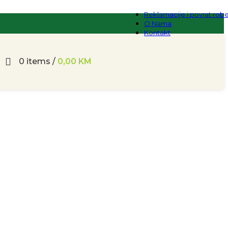
Reklamacije i povrat rob
O Nama
Kontakt
0
items
/
0,00
KM