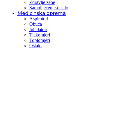
Zdravlje žene
Samoliječenje-ostalo
Medicinska oprema
Aspiratori
Obuća
Inhalatori
Tlakomjeri
Toplomjeri
Ostalo