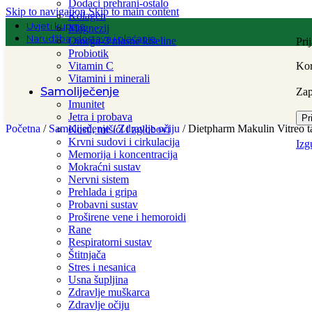
Dodaci prehrani-ostalo
Skip to navigation
Skip to main content
Kolagen
Uvjeti kupnje
Magnezij
Narudžba, dostava i plaćanje
Omega-3 masne kiseline
Pri
Probiotik
Vitamin C
Kor
Vitamini i minerali
Samoliječenje
Za
Imunitet
Jetra i probava
Pr
Početna
/
Samoliječenje
/
Zdravlje očiju
/
Dietpharm Makulin Vitreo t
Kosti, mišići i zglobovi
Krvni sudovi i cirkulacija
Izg
Memorija i koncentracija
Mokraćni sustav
Nervni sistem
Prehlada i gripa
Probavni sustav
Proširene vene i hemoroidi
Rane
Respiratorni sustav
Štitnjača
Stres i nesanica
Usna šupljina
Zdravlje muškarca
Zdravlje očiju