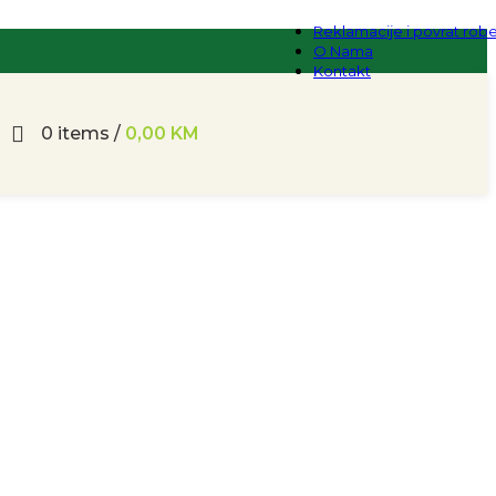
Reklamacije i povrat rob
O Nama
Kontakt
0
items
/
0,00
KM