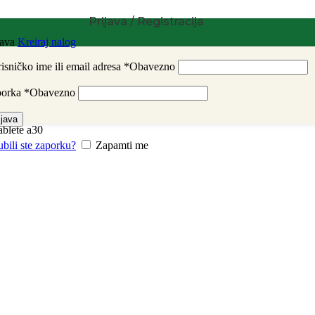
Prijava / Registracija
java
Kreiraj nalog
isničko ime ili email adresa
*
Obavezno
porka
*
Obavezno
ijava
ablete a30
ubili ste zaporku?
Zapamti me