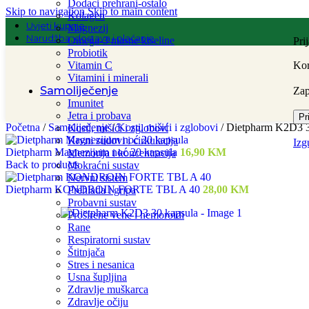
Dodaci prehrani-ostalo
Skip to navigation
Skip to main content
Kolagen
Uvjeti kupnje
Magnezij
Narudžba, dostava i plaćanje
Omega-3 masne kiseline
Pri
Probiotik
Vitamin C
Kor
Vitamini i minerali
Samoliječenje
Za
Imunitet
Jetra i probava
Pr
Početna
/
Samoliječenje
/
Kosti, mišići i zglobovi
/
Dietpharm K2D3 3
Kosti, mišići i zglobovi
Krvni sudovi i cirkulacija
Izg
Dietpharm Magnezijum noć 20 kapsula
16,90
KM
Memorija i koncentracija
Back to products
Mokraćni sustav
Nervni sistem
Dietpharm KONDROIN FORTE TBL A 40
28,00
KM
Prehlada i gripa
Probavni sustav
Proširene vene i hemoroidi
Rane
Respiratorni sustav
Štitnjača
Stres i nesanica
Usna šupljina
Zdravlje muškarca
Zdravlje očiju