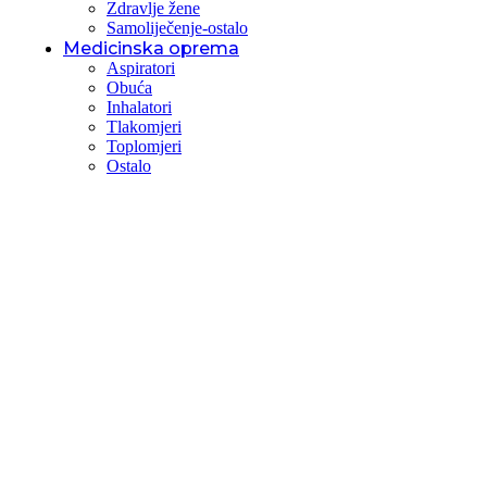
Zdravlje žene
Samoliječenje-ostalo
Medicinska oprema
Aspiratori
Obuća
Inhalatori
Tlakomjeri
Toplomjeri
Ostalo