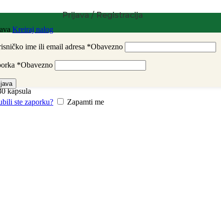
Prijava / Registracija
java
Kreiraj nalog
isničko ime ili email adresa
*
Obavezno
porka
*
Obavezno
ijava
0 kapsula
ubili ste zaporku?
Zapamti me