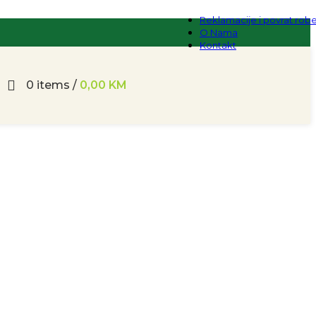
Reklamacije i povrat rob
O Nama
Kontakt
0
items
/
0,00
KM