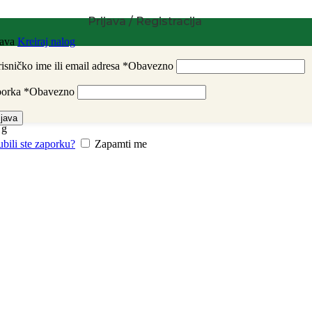
Prijava / Registracija
java
Kreiraj nalog
isničko ime ili email adresa
*
Obavezno
porka
*
Obavezno
ijava
 g
ubili ste zaporku?
Zapamti me