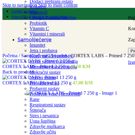
Dodaci prehrani-ostalo
Skip to navigation
Skip to main content
Kolagen
Uvjeti kupnje
Magnezij
Narudžba, dostava i plaćanje
Omega-3 masne kiseline
Pri
Probiotik
Vitamin C
Kor
Vitamini i minerali
Samoliječenje
Za
Imunitet
Jetra i probava
Pr
Početna
/
Samoliječenje
/
Imunitet
/
CORTEX LABS – Primed 7 250
Kosti, mišići i zglobovi
Krvni sudovi i cirkulacija
Izg
CORTEX LABS - Primed 2 250 g
43,50
KM
Memorija i koncentracija
Back to products
Mokraćni sustav
Nervni sistem
CORTEX LABS - Primed 13 250 g
47,00
KM
Prehlada i gripa
Probavni sustav
Proširene vene i hemoroidi
Rane
Respiratorni sustav
Štitnjača
Stres i nesanica
Usna šupljina
Zdravlje muškarca
Zdravlje očiju