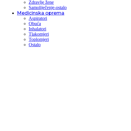
Zdravlje žene
Samoliječenje-ostalo
Medicinska oprema
Aspiratori
Obuća
Inhalatori
Tlakomjeri
Toplomjeri
Ostalo