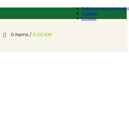
Reklamacije i povrat rob
O Nama
Kontakt
0
items
/
0,00
KM