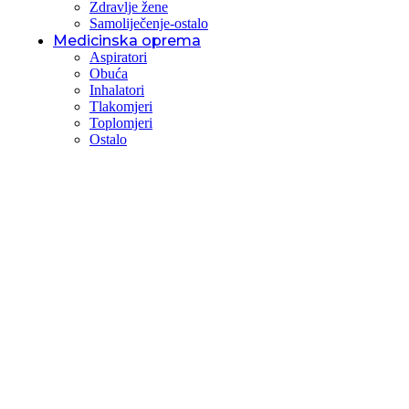
Zdravlje žene
Samoliječenje-ostalo
Medicinska oprema
Aspiratori
Obuća
Inhalatori
Tlakomjeri
Toplomjeri
Ostalo