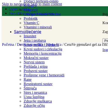
Dodaci prehrani-ostalo
Skip to navigation
Skip to main content
Kolagen
Uvjeti kupnje
Magnezij
Narudžba, dostava i plaćanje
Omega-3 masne kiseline
Pri
Probiotik
Vitamin C
Kor
Vitamini i minerali
Samoliječenje
Za
Imunitet
Jetra i probava
Pr
Početna
/
Dermokozmetika
/
Njega lica
/
CeraVe pjenušavi gel za čiš
Kosti, mišići i zglobovi
Krvni sudovi i cirkulacija
Izg
Memorija i koncentracija
Mokraćni sustav
Nervni sistem
Prehlada i gripa
Probavni sustav
Proširene vene i hemoroidi
Rane
Respiratorni sustav
Štitnjača
Stres i nesanica
Usna šupljina
Zdravlje muškarca
Zdravlje očiju