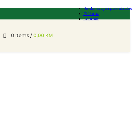
Reklamacije i povrat rob
O Nama
Kontakt
0
items
/
0,00
KM