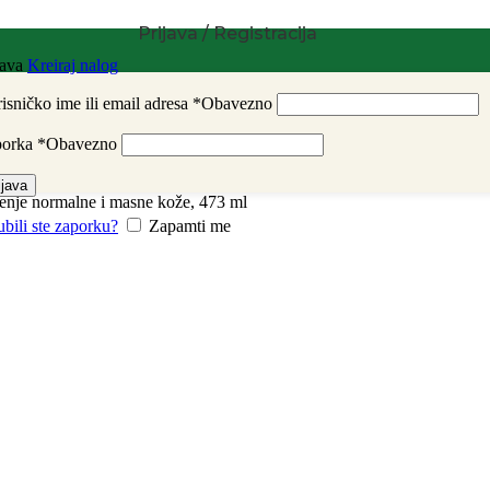
Prijava / Registracija
java
Kreiraj nalog
isničko ime ili email adresa
*
Obavezno
porka
*
Obavezno
ijava
ćenje normalne i masne kože, 473 ml
ubili ste zaporku?
Zapamti me