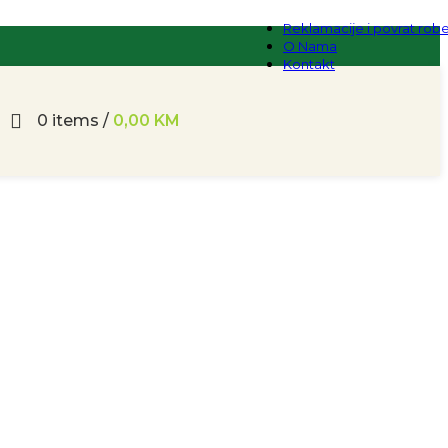
Reklamacije i povrat rob
O Nama
Kontakt
0
items
/
0,00
KM