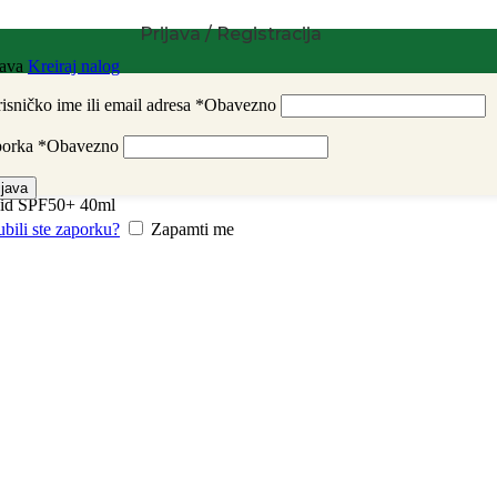
Prijava / Registracija
java
Kreiraj nalog
isničko ime ili email adresa
*
Obavezno
porka
*
Obavezno
ijava
uid SPF50+ 40ml
ubili ste zaporku?
Zapamti me