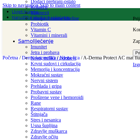
Dodaci prehrani-ostalo
Skip to navigation
Skip to main content
Kolagen
Uvjeti kupnje
Magnezij
Narudžba, dostava i plaćanje
Omega-3 masne kiseline
Pri
Probiotik
Vitamin C
Kor
Vitamini i minerali
Samoliječenje
Za
Imunitet
Jetra i probava
Pr
Početna
/
Dermokozmetika
/
Njega lica
/
A-Derma Protect AC mat fl
Kosti, mišići i zglobovi
Krvni sudovi i cirkulacija
Izg
Memorija i koncentracija
Mokraćni sustav
Nervni sistem
Prehlada i gripa
Probavni sustav
Proširene vene i hemoroidi
Rane
Respiratorni sustav
Štitnjača
Stres i nesanica
Usna šupljina
Zdravlje muškarca
Zdravlje očiju