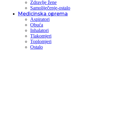
Zdravlje žene
Samoliječenje-ostalo
Medicinska oprema
Aspiratori
Obuća
Inhalatori
Tlakomjeri
Toplomjeri
Ostalo